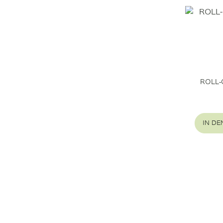
ROLL-
IN D