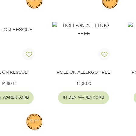
TIPP
TIPP
L-ON RESCUE
ROLL-ON ALLERGO FREE
R
Regulärer Preis:
Regulärer Preis:
14,90 €
14,90 €
EN WARENKORB
IN DEN WARENKORB
TIPP