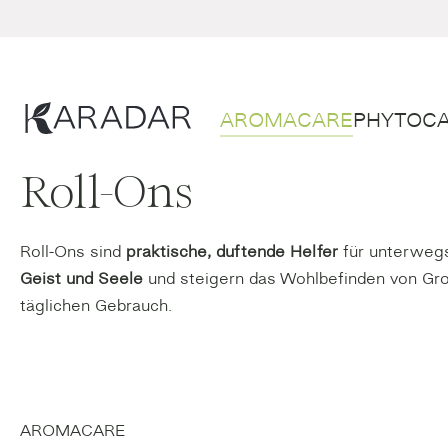
m Hauptinhalt springen
Zur Suche springen
Zur Hauptnavigation springen
AROMACARE
PHYTOC
Roll-Ons
Roll-Ons sind
praktische, duftende Helfer
für unterwegs
Geist und Seele
und steigern das Wohlbefinden von Groß
täglichen Gebrauch.
AROMACARE