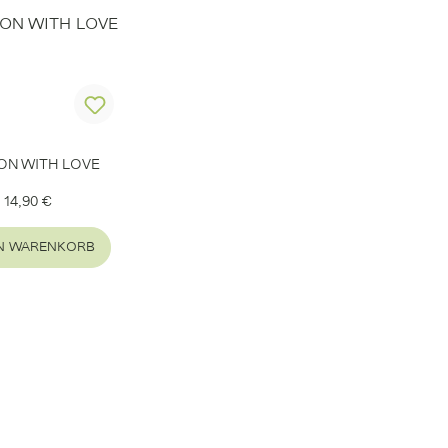
ON WITH LOVE
Regulärer Preis:
14,90 €
EN WARENKORB