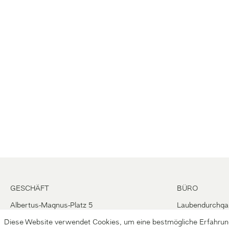
GESCHÄFT
BÜRO
Albertus-Magnus-Platz 5
Laubendurchga
39057 Eppan (Südtirol/Italien)
39057 Eppan (Süd
Diese Website verwendet Cookies, um eine bestmögliche Erfahrun