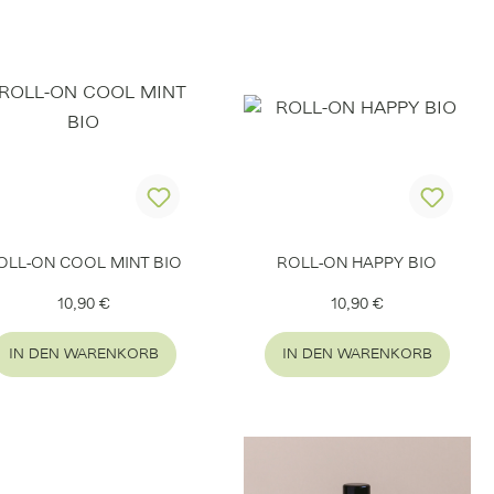
OLL-ON COOL MINT BIO
ROLL-ON HAPPY BIO
Regulärer Preis:
Regulärer Preis:
10,90 €
10,90 €
IN DEN WARENKORB
IN DEN WARENKORB