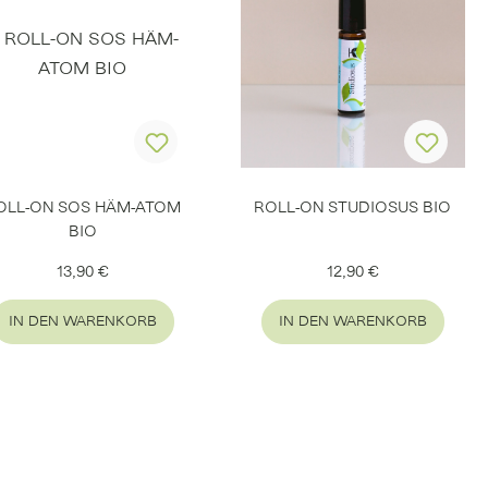
OLL-ON SOS HÄM-ATOM
ROLL-ON STUDIOSUS BIO
BIO
Regulärer Preis:
Regulärer Preis:
13,90 €
12,90 €
IN DEN WARENKORB
IN DEN WARENKORB