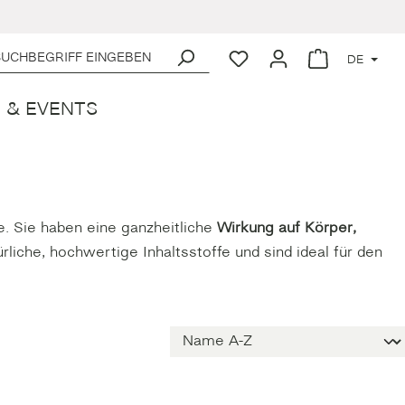
Du hast 0 Produkte auf de
Warenkorb en
DEUTSC
 & EVENTS
. Sie haben eine ganzheitliche
Wirkung auf Körper,
liche, hochwertige Inhaltsstoffe und sind ideal für den