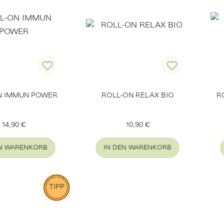
N IMMUN POWER
ROLL-ON RELAX BIO
R
Regulärer Preis:
Regulärer Preis:
14,90 €
10,90 €
EN WARENKORB
IN DEN WARENKORB
TIPP