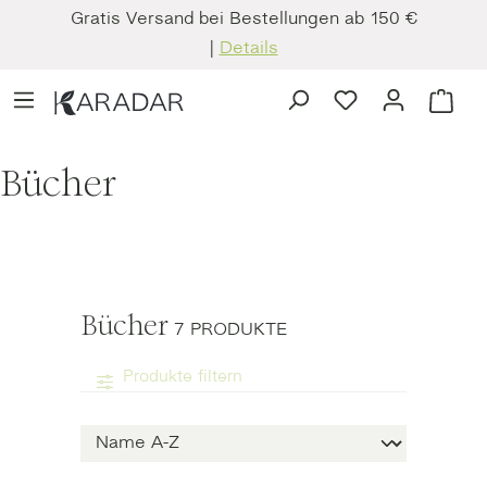
Gratis Versand bei Bestellungen ab 150 €
Zum Hauptinhalt springen
|
Details
Du hast 0 Produkt
Ware
Bücher
Bücher
7 PRODUKTE
Produkte filtern