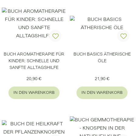
BUCH AROMATHERAPIE FÜR
BUCH BASICS ÄTHERISCHE
KINDER: SCHNELLE UND
ÖLE
SANFTE ALLTAGSHILFE
Regulärer Preis:
Regulärer Preis:
20,90 €
21,90 €
IN DEN WARENKORB
IN DEN WARENKORB