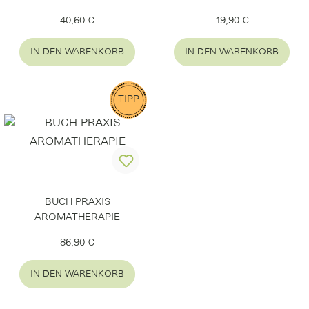
Regulärer Preis:
Regulärer Preis:
40,60 €
19,90 €
IN DEN WARENKORB
IN DEN WARENKORB
TIPP
BUCH PRAXIS
AROMATHERAPIE
Regulärer Preis:
86,90 €
IN DEN WARENKORB