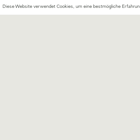
39057 Eppan (Südtirol/Italien)
39057 Eppan (Süd
Diese Website verwendet Cookies, um eine bestmögliche Erfahrun
Mo-Fr von 08:30 - 12:15 Uhr
Mo-Fr von 08:00
15:00 - 18:30 Uhr
Mo-Do von 08:00
Sa 08:30 - 12:30 Uhr
und von 14:00 b
T +39 0471 660708
T +39 0471 66
info@bioparadies.it
shop@doriskar
FOLGE UNS:
Alle Preise inkl. gesetzl. Mehrwertsteuer zzgl.
Versandkosten
und ggf. Nach