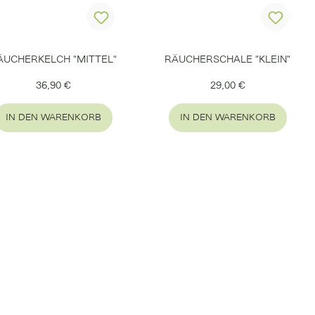
ÄUCHERKELCH "MITTEL"
RÄUCHERSCHALE "KLEIN"
Regulärer Preis:
Regulärer Preis:
36,90 €
29,00 €
IN DEN WARENKORB
IN DEN WARENKORB