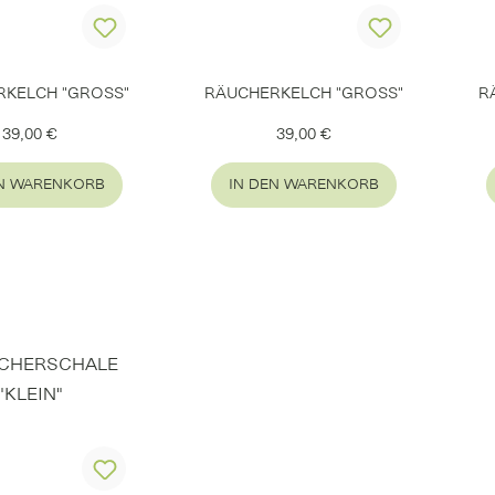
RKELCH "GROSS"
RÄUCHERKELCH "GROSS"
R
Regulärer Preis:
Regulärer Preis:
39,00 €
39,00 €
EN WARENKORB
IN DEN WARENKORB