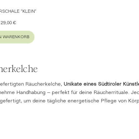
SCHALE "KLEIN"
Regulärer Preis:
29,00 €
EN WARENKORB
herkelche
efertigten Räucherkelche,
Unikate eines Südtiroler Künstl
nehme Handhabung – perfekt für deine Räucherrituale. Jed
gefertigt, um deine tägliche energetische Pflege von Kör