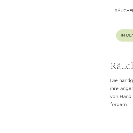
RÄUCHER
IN D
Räuc
Die handg
ihre ange
von Hand 
fördern.