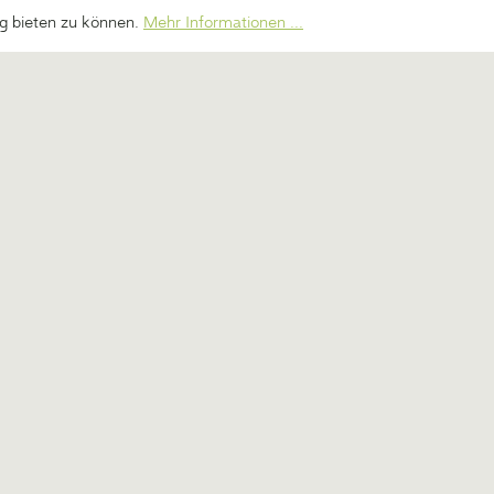
tirol/Italien)
Recycling
g bieten zu können.
Mehr Informationen ...
 - 12:30 Uhr
Newsletter
 - 12:30 Uhr
Cookie-Einstellungen ändern
is 17:00 Uhr
5193
Unsere Händler
adar.com
Vertrag widerrufen
nahmegebühren, wenn nicht anders angegeben.