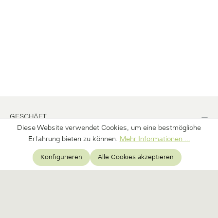
GESCHÄFT
Diese Website verwendet Cookies, um eine bestmögliche
BÜRO
Erfahrung bieten zu können.
Mehr Informationen ...
Konfigurieren
Alle Cookies akzeptieren
INFORMATION
ERFAHRE MEHR ÜBER DIE KRAFT DER NATUR UND
ERHALTE 10% AUF DEINEN ERSTEN EINKAUF