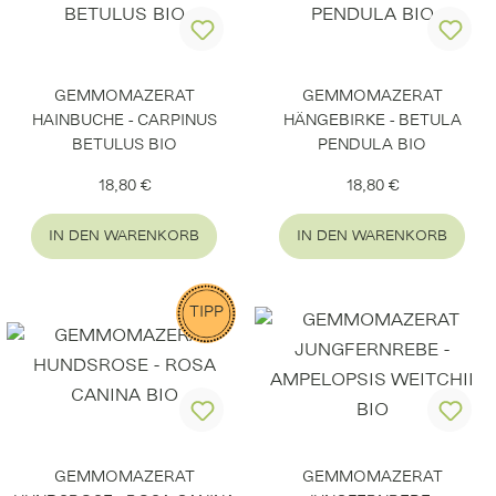
GEMMOMAZERAT
GEMMOMAZERAT
HAINBUCHE - CARPINUS
HÄNGEBIRKE - BETULA
BETULUS BIO
PENDULA BIO
Regulärer Preis:
Regulärer Preis:
18,80 €
18,80 €
IN DEN WARENKORB
IN DEN WARENKORB
TIPP
GEMMOMAZERAT
GEMMOMAZERAT