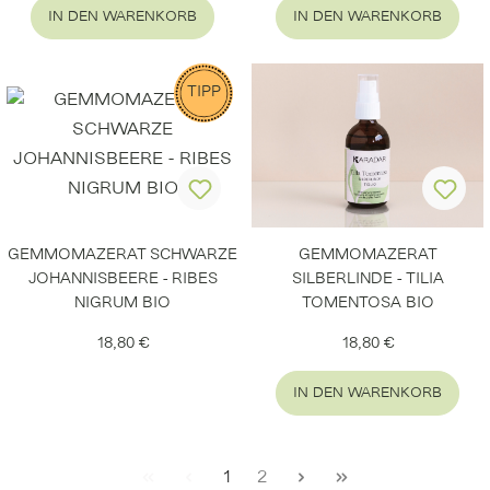
IN DEN WARENKORB
IN DEN WARENKORB
TIPP
GEMMOMAZERAT SCHWARZE
GEMMOMAZERAT
JOHANNISBEERE - RIBES
SILBERLINDE - TILIA
NIGRUM BIO
TOMENTOSA BIO
Regulärer Preis:
Regulärer Preis:
18,80 €
18,80 €
IN DEN WARENKORB
Seite
Seite
1
2