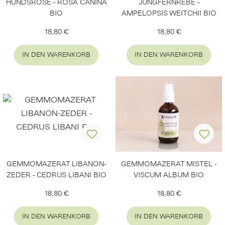
HUNDSROSE - ROSA CANINA
JUNGFERNREBE -
BIO
AMPELOPSIS WEITCHII BIO
Regulärer Preis:
Regulärer Preis:
18,80 €
18,80 €
IN DEN WARENKORB
IN DEN WARENKORB
GEMMOMAZERAT LIBANON-
GEMMOMAZERAT MISTEL -
ZEDER - CEDRUS LIBANI BIO
VISCUM ALBUM BIO
Regulärer Preis:
Regulärer Preis:
18,80 €
18,80 €
IN DEN WARENKORB
IN DEN WARENKORB