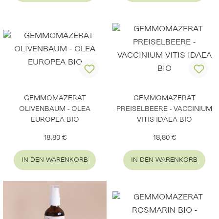
GEMMOMAZERAT
GEMMOMAZERAT
OLIVENBAUM - OLEA
PREISELBEERE - VACCINIUM
EUROPEA BIO
VITIS IDAEA BIO
Regulärer Preis:
Regulärer Preis:
18,80 €
18,80 €
IN DEN WARENKORB
IN DEN WARENKORB