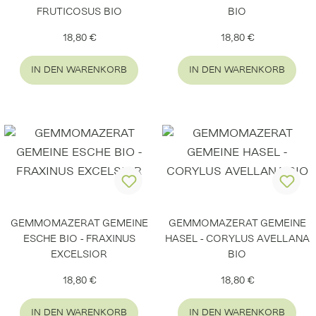
FRUTICOSUS BIO
BIO
Regulärer Preis:
Regulärer Preis:
18,80 €
18,80 €
IN DEN WARENKORB
IN DEN WARENKORB
GEMMOMAZERAT GEMEINE
GEMMOMAZERAT GEMEINE
ESCHE BIO - FRAXINUS
HASEL - CORYLUS AVELLANA
EXCELSIOR
BIO
Regulärer Preis:
Regulärer Preis:
18,80 €
18,80 €
IN DEN WARENKORB
IN DEN WARENKORB