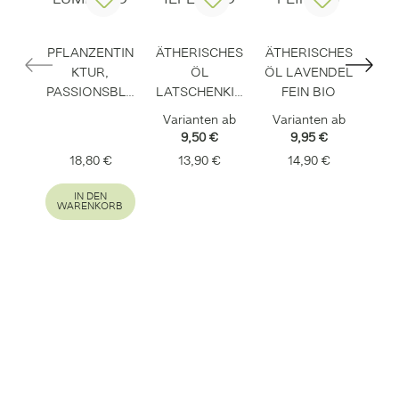
PFLANZENTIN
ÄTHERISCHES
ÄTHERISCHES
GE
KTUR,
ÖL
ÖL LAVENDEL
PASSIONSBLU
LATSCHENKIE
FEIN BIO
FE
ME, BIO
FER BIO
Varianten ab
Varianten ab
CA
9,50 €
9,95 €
Regulärer Preis:
Regulärer Preis:
Regulärer Preis
18,80 €
13,90 €
14,90 €
IN DEN
WARENKORB
W