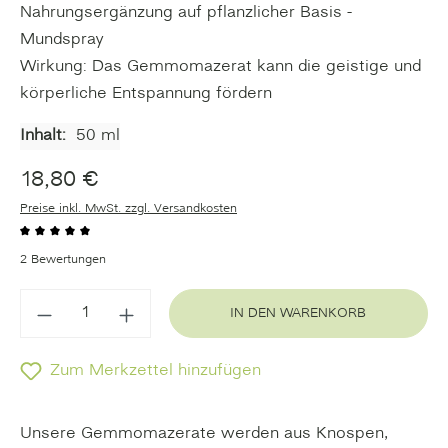
Nahrungsergänzung auf pflanzlicher Basis -
Mundspray
Wirkung: Das Gemmomazerat kann die geistige und
körperliche Entspannung fördern
Inhalt:
50 ml
18,80 €
Preise inkl. MwSt. zzgl. Versandkosten
Durchschnittliche Bewertung von 5 von 5 Sternen
2 Bewertungen
IN DEN WARENKORB
Zum Merkzettel hinzufügen
Unsere Gemmomazerate werden aus Knospen,