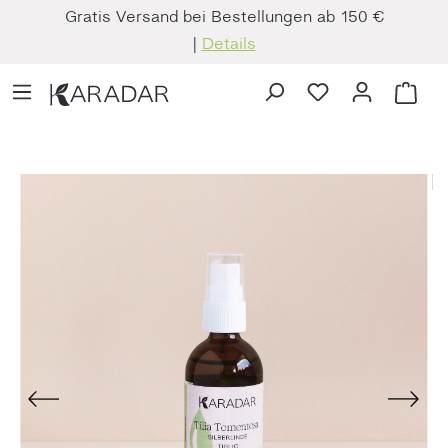
Gratis Versand bei Bestellungen ab 150 €
Zum Hauptinhalt springen
|
Details
Du hast 0 Produkt
Ware
Bildergalerie überspringen