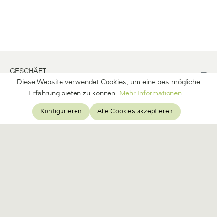
GESCHÄFT
Diese Website verwendet Cookies, um eine bestmögliche
BÜRO
Erfahrung bieten zu können.
Mehr Informationen ...
Konfigurieren
Alle Cookies akzeptieren
INFORMATION
ERFAHRE MEHR ÜBER DIE KRAFT DER NATUR UND
ERHALTE 10% AUF DEINEN ERSTEN EINKAUF