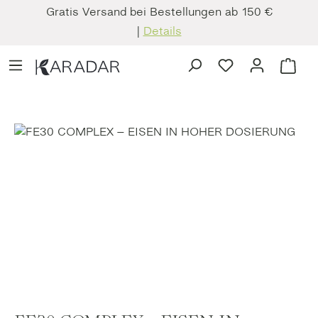
Gratis Versand bei Bestellungen ab 150 €
Zum Hauptinhalt springen
|
Details
Du hast 0 Produkt
Ware
Bildergalerie überspringen