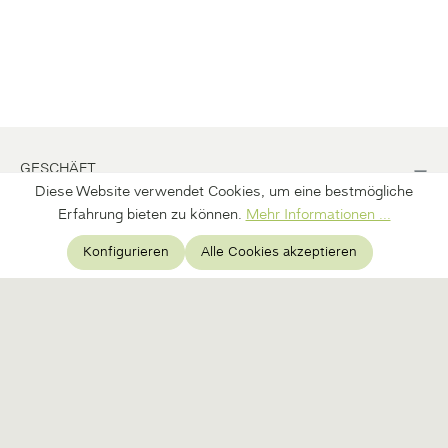
GESCHÄFT
Diese Website verwendet Cookies, um eine bestmögliche
BÜRO
Erfahrung bieten zu können.
Mehr Informationen ...
Konfigurieren
Alle Cookies akzeptieren
INFORMATION
ERFAHRE MEHR ÜBER DIE KRAFT DER NATUR UND
ERHALTE 10% AUF DEINEN ERSTEN EINKAUF