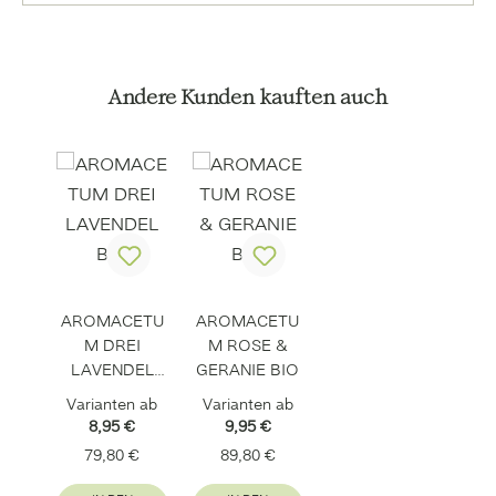
Produktgalerie überspringen
Andere Kunden kauften auch
AROMACETU
AROMACETU
M DREI
M ROSE &
LAVENDEL
GERANIE BIO
BIO
Varianten ab
Varianten ab
8,95 €
9,95 €
Regulärer Preis:
Regulärer Preis:
79,80 €
89,80 €