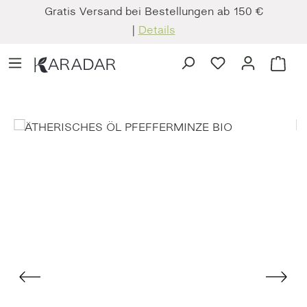
Gratis Versand bei Bestellungen ab 150 €
Zum Hauptinhalt springen
|
Details
Du hast 0 Produkt
Ware
Bildergalerie überspringen