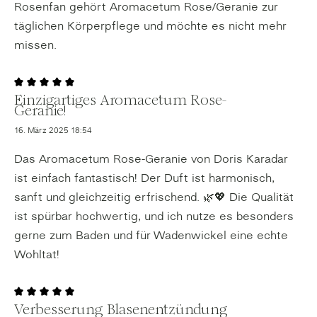
Rosenfan gehört Aromacetum Rose/Geranie zur
täglichen Körperpflege und möchte es nicht mehr
missen.
Einzigartiges Aromacetum Rose-
Bewertung mit 5 von 5 Sternen
Geranie!
16. März 2025 18:54
Das Aromacetum Rose-Geranie von Doris Karadar
ist einfach fantastisch! Der Duft ist harmonisch,
sanft und gleichzeitig erfrischend. 🌿💖 Die Qualität
ist spürbar hochwertig, und ich nutze es besonders
gerne zum Baden und für Wadenwickel eine echte
Wohltat!
Verbesserung Blasenentzündung
Bewertung mit 5 von 5 Sternen