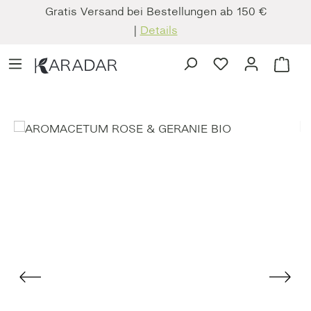
Gratis Versand bei Bestellungen ab 150 €
Zum Hauptinhalt springen
|
Details
Du hast 0 Produkt
Ware
Bildergalerie überspringen