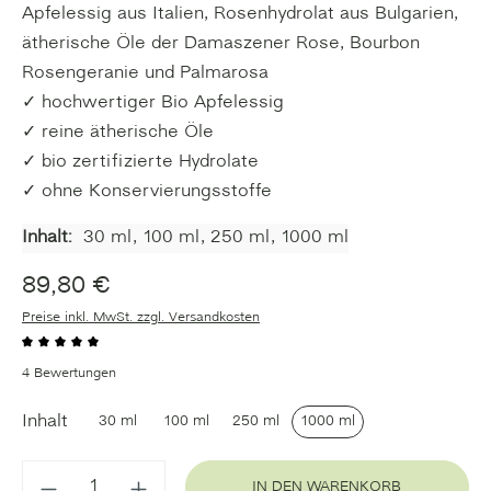
Apfelessig aus Italien, Rosenhydrolat aus Bulgarien,
ätherische Öle der Damaszener Rose, Bourbon
Rosengeranie und Palmarosa
✓ hochwertiger Bio Apfelessig
✓ reine ätherische Öle
✓ bio zertifizierte Hydrolate
✓ ohne Konservierungsstoffe
Inhalt:
30 ml
, 100 ml
, 250 ml
, 1000 ml
89,80 €
Preise inkl. MwSt. zzgl. Versandkosten
Durchschnittliche Bewertung von 5 von 5 Sternen
4 Bewertungen
Inhalt
30 ml
100 ml
250 ml
1000 ml
IN DEN WARENKORB