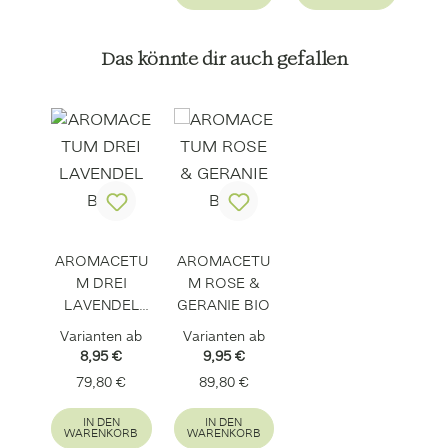
Produktgalerie überspringen
Das könnte dir auch gefallen
AROMACETU
AROMACETU
M DREI
M ROSE &
LAVENDEL
GERANIE BIO
BIO
Varianten ab
Varianten ab
8,95 €
9,95 €
Regulärer Preis:
Regulärer Preis:
79,80 €
89,80 €
IN DEN
IN DEN
WARENKORB
WARENKORB