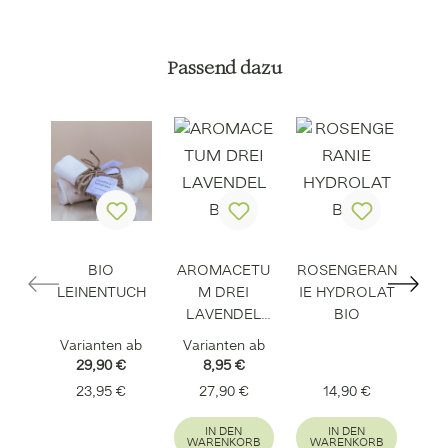
Produktgalerie überspringen
Passend dazu
BIO
AROMACETU
ROSENGERAN
R
LEINENTUCH
M DREI
IE HYDROLAT
RE
LAVENDEL
BIO
BIO
Varianten ab
Varianten ab
29,90 €
8,95 €
Regulärer Preis:
Regulärer Preis:
Regulärer Preis
23,95 €
27,90 €
14,90 €
IN DEN
IN DEN
WARENKORB
WARENKORB
W